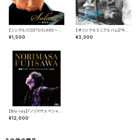
【シングル/CD】『SOLARE～威
【オリジナルミニアルバム】『Roo
風堂々～／Moldou～夢叶うそ
ms』
¥1,500
¥3,300
の日まで～』
【Blu-ray】『ノリマサスペシャル
コンサート2020』
¥12,000